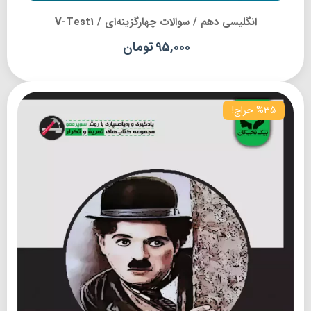
انگلیسی دهم / سوالات چهارگزینه‌ای / V-Test1
95,000
تومان
%35 حراج!