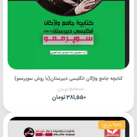
کتابچه جامع واژگان انگلیسی دبیرستان(با روش سوپرممو)
587,000
تومان
381,550
تومان
%35 حراج!