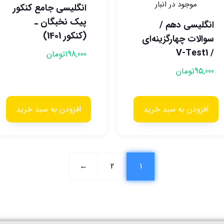
موجود در انبار
انگلیسی جامع کنکور
پیک نخبگان ـ
انگلیسی دهم /
(کنکور 1401)
سوالات چهارگزینه‌ای
/ V-Test1
198,000
تومان
95,000
تومان
افزودن به سبد خرید
افزودن به سبد خرید
←
2
1