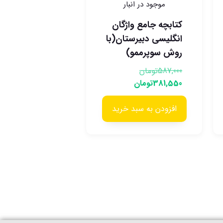
موجود در انبار
کتابچه جامع واژگان
انگلیسی دبیرستان(با
روش سوپرممو)
587,000
تومان
381,550
تومان
افزودن به سبد خرید