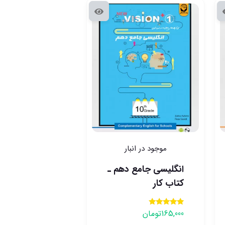
موجود در انبار
انگلیسی جامع دهم ـ
کتاب کار
165,000
تومان
نمره
5.00
از 5