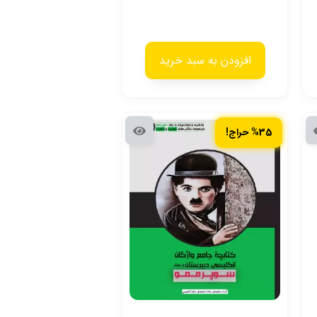
افزودن به سبد خرید
%35 حراج!