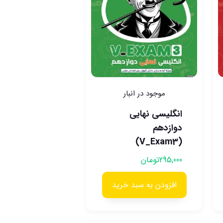
موجود در انبار
انگلیسی نهایی
دوازدهم
(V_Exam3)
295,000
تومان
افزودن به سبد خرید