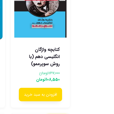
کتابچه واژگان
انگلیسی دهم (با
روش سوپرممو)
167,000
تومان
108,550
تومان
افزودن به سبد خرید