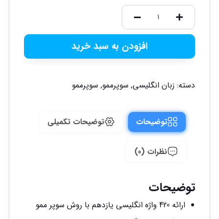
افزودن به سبد خرید
دسته:
زبان انگلیسی
,
سوپرممو
,
سوپرممو
توضیحات
توضیحات تکمیلی
نظرات (0)
توضیحات
ارائه 420 واژه انگلیسی یازدهم با روش سوپر ممو